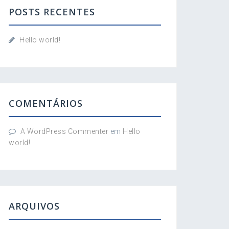
s
POSTS RECENTES
a
r
p
Hello world!
o
r
:
COMENTÁRIOS
A WordPress Commenter
em
Hello
world!
ARQUIVOS